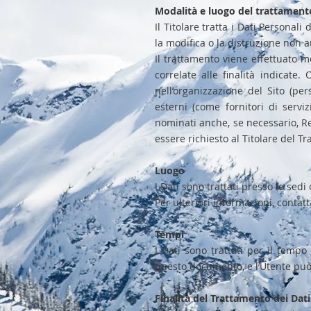
Modalità e luogo del trattamento
Il Titolare tratta i Dati Personal
la modifica o la distruzione non a
Il trattamento viene effettuato m
correlate alle finalità indicate.
nell’organizzazione del Sito (pe
esterni (come fornitori di serviz
nominati anche, se necessario, Re
essere richiesto al Titolare del T
Luogo
I Dati sono trattati presso le sedi
Per ulteriori informazioni, contatta
Tempi
I Dati sono trattati per il tempo 
questo documento, e l’Utente può 
Finalità del Trattamento dei Dati