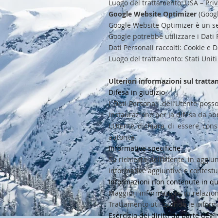
Luogo del trattamento: USA –
Priv
Google Website Optimizer
(Googl
Google Website Optimizer è un serv
Google potrebbe utilizzare i Dati
Dati Personali raccolti: Cookie e Da
Luogo del trattamento: Stati Uniti
Ulteriori informazioni sul tratt
Difesa in giudizio
I Dati Personali dell’Utente poss
instaurazione per la difesa da abus
L’Utente dichiara di essere cons
autorità.
Informative specifiche
Su richiesta dell’Utente, in aggiu
informative aggiuntive e contestual
Informazioni non contenute in qu
Maggiori informazioni in relazio
Trattamento utilizzando le inform
Esercizio dei diritti da parte degli