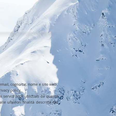
o, email, cognome, nome e sito web.
ivacy policy.
i servizi terzi utilizzati da questo
lle ulteriori finalità descritte nel