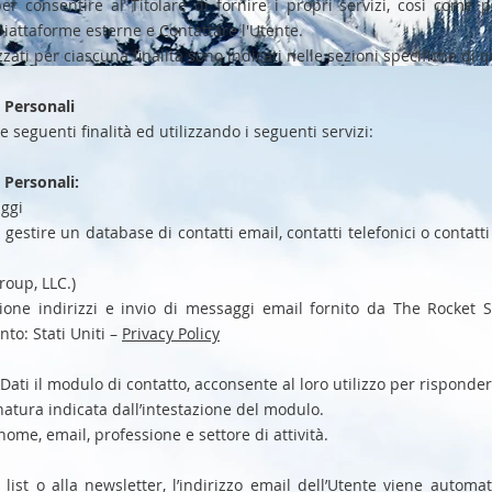
er consentire al Titolare di fornire i propri servizi, così come per
piattaforme esterne e Contattare l'Utente.
lizzati per ciascuna finalità sono indicati nelle sezioni specifiche d
 Personali
le seguenti finalità ed utilizzando i seguenti servizi:
 Personali:
aggi
gestire un database di contatti email, contatti telefonici o contatti 
roup, LLC.)
ione indirizzi e invio di messaggi email fornito da The Rocket S
nto: Stati Uniti –
Privacy Policy
Dati il modulo di contatto, acconsente al loro utilizzo per rispondere
natura indicata dall’intestazione del modulo.
nome, email, professione e settore di attività.
 list o alla newsletter, l’indirizzo email dell’Utente viene automa