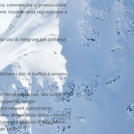
ura commerciale e promozionale,
me risultato della registrazione a
 sito di integrare tali contenuti
izzare i dati di traffico e servono
i Personali raccolti allo scopo di
viluppati da Google.
prio network pubblicitario.
ziona abbreviando entro i confini
ropeo l'indirizzo IP degli Utenti.
ati Uniti.