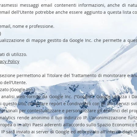
trasmessi messaggi email contenenti informazioni, anche di nat
o email dell'Utente potrebbe anche essere aggiunto a questa lista co
 email, nome e professione.
)
ualizzazione di mappe gestito da Google Inc. che permette a questo
ti di utilizzo.
acy Policy
 sezione permettono al Titolare del Trattamento di monitorare e anal
 dell’Utente.
ato (Google Inc.)
analisi web fornito da Google Inc. (“Google”). Google utilizza i Dat
i questo sito, compilare report e condividerli con gli altri servizi s
 Personali per contestualizzare e personalizzare gli annunci del pro
alytics rende anonimo il tuo indirizzo IP. L'anonimizzazione fun
opea o in altri Paesi aderenti all'accordo sullo Spazio Economico Eu
o IP sarà inviato ai server di Google ed abbreviato all'interno degli St