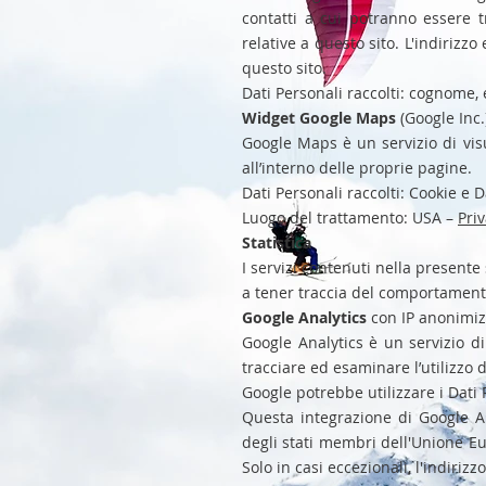
contatti a cui potranno essere 
relative a questo sito. L'indirizz
questo sito.
Dati Personali raccolti: cognome,
Widget Google Maps
(Google Inc.
Google Maps è un servizio di vis
all’interno delle proprie pagine.
Dati Personali raccolti: Cookie e Da
Luogo del trattamento: USA –
Priv
Statistica
I servizi contenuti nella presente
a tener traccia del comportamento
Google Analytics
con IP anonimizz
Google Analytics è un servizio di 
tracciare ed esaminare l’utilizzo d
Google potrebbe utilizzare i Dati
Questa integrazione di Google An
degli stati membri dell'Unione Eur
Solo in casi eccezionali, l'indirizz