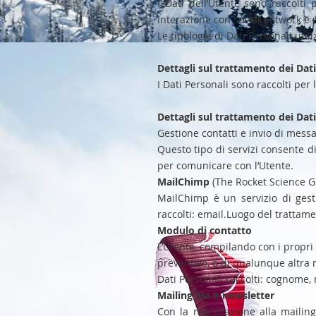
I Dati dell’Utente sono raccolti p
Interazione con social network e 
Le tipologie di Dati Personali uti
Dettagli sul trattamento dei Dati
I Dati Personali sono raccolti per 
Dettagli sul trattamento dei Dati
Gestione contatti e invio di mess
Questo tipo di servizi consente di 
per comunicare con l’Utente.
MailChimp
(The Rocket Science G
MailChimp è un servizio di gest
raccolti: email.Luogo del trattame
Modulo di contatto
L’Utente, compilando con i propri 
preventivo, o di qualunque altra 
Dati Personali raccolti: cognome, 
Mailing list o newsletter
Con la registrazione alla mailing