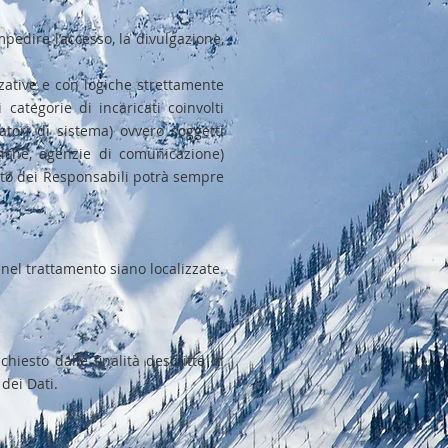
mpedire l’accesso, la divulgazione,
zative e con logiche strettamente
 categorie di incaricati coinvolti
atori di sistema) ovvero soggetti
matiche, agenzie di comunicazione)
ato dei Responsabili potrà sempre
e nel trattamento siano localizzate.
chiesto dalle finalità descritte in
dei Dati.