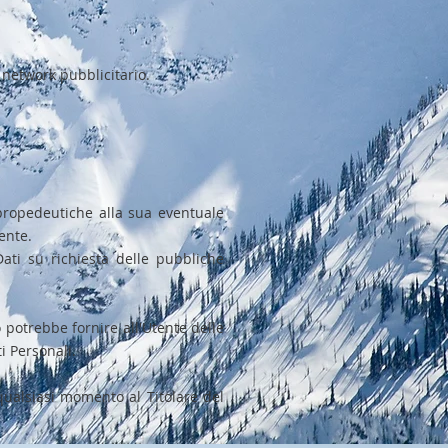
 network pubblicitario.
i propedeutiche alla sua eventuale
ente.
Dati su richiesta delle pubbliche
o potrebbe fornire all'Utente delle
i Personali.
qualsiasi momento al Titolare del