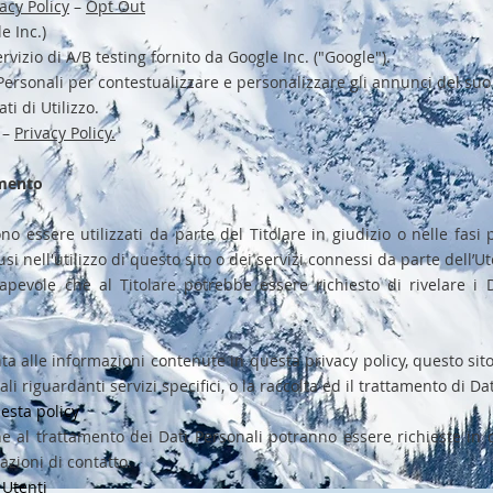
acy Policy
–
Opt Out
e Inc.)
izio di A/B testing fornito da Google Inc. ("Google").
 Personali per contestualizzare e personalizzare gli annunci del suo
ti di Utilizzo.
 –
Privacy Policy.
amento
ono essere utilizzati da parte del Titolare in giudizio o nelle fas
i nell'utilizzo di questo sito o dei servizi connessi da parte dell’Ut
apevole che al Titolare potrebbe essere richiesto di rivelare i 
nta alle informazioni contenute in questa privacy policy, questo sit
i riguardanti servizi specifici, o la raccolta ed il trattamento di Dat
esta policy
ne al trattamento dei Dati Personali potranno essere richieste in 
azioni di contatto.
 Utenti