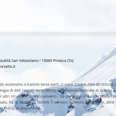
i
 Località San Sebastiano • 10060 Pinasca (To)
orsello.it
modo autonomo o tramite terze parti, ci sono: Cookie, Dati di Utilizz
ogia di dati raccolti sono forniti nelle sezioni dedicate di questa pr
di altri strumenti di tracciamento - da parte del sito o dei titolari de
o, ha la finalità di fornire il servizio richiesto dall'Utente, oltre a
 Policy, se disponibile.