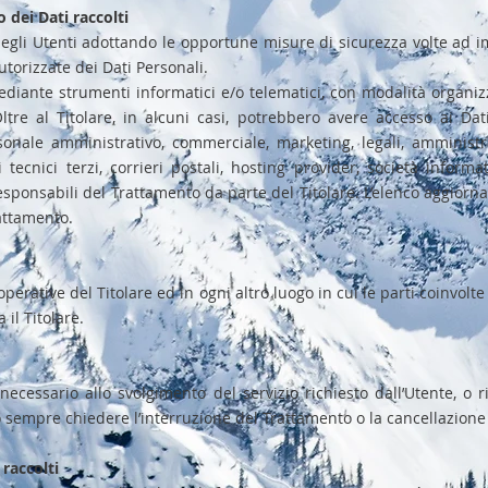
 dei Dati raccolti
i degli Utenti adottando le opportune misure di sicurezza volte ad i
utorizzate dei Dati Personali.
ediante strumenti informatici e/o telematici, con modalità organiz
 Oltre al Titolare, in alcuni casi, potrebbero avere accesso ai Dati
rsonale amministrativo, commerciale, marketing, legali, amministr
i tecnici terzi, corrieri postali, hosting provider, società infor
sponsabili del Trattamento da parte del Titolare. L’elenco aggiorn
rattamento.
 operative del Titolare ed in ogni altro luogo in cui le parti coinvolt
 il Titolare.
necessario allo svolgimento del servizio richiesto dall’Utente, o ri
sempre chiedere l’interruzione del Trattamento o la cancellazione 
 raccolti